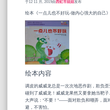
于
12 11 月, 2019
由
西虹市姐姐
发布
绘本《一点儿也不好玩-做内心强大的自己
绘本内容
调皮的威威龙总是一次次地恶作剧，欺负歪
碰到了威威龙！威威龙果然又要拿她当靶子
大声说：“不要！”——面对欺负和嘲弄，
避，不害怕。