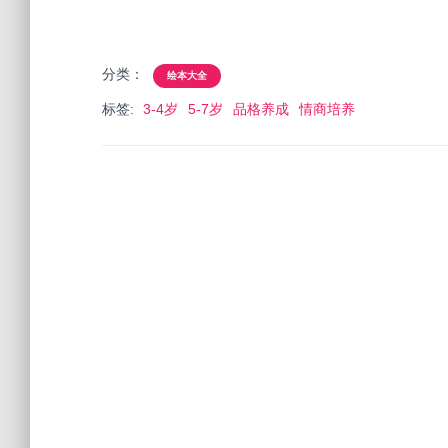
分类：
绘本大全
标签:
3-4岁
5-7岁
品格养成
情商培养