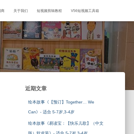
招商
关于我们
短视频剪辑教程
V56短视频工具箱
近期文章
绘本故事《【预订】Together… We
Can》- 适合 5-7岁,3-4岁
绘本故事《易读宝：【快乐儿歌】（中文
版）软皮装》- 适合 5-7岁,3-4岁