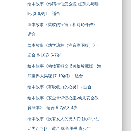
绘本故事《你猜神仙怎么说·红孩儿与哪
吒 [3-6岁]》- 适合
绘本故事《柔软的宇宙：相对论外传》-
适合
绘本故事《幼学琼林（注音彩图版）》-
适合 8-10岁,5-7岁
绘本故事《动物百科全书美绘珍藏版：海
底世界大揭秘 [7-10岁]》- 适合
绘本故事《有吸收力的心灵》- 适合
绘本故事《安全常识记心里-幼儿安全教
育绘本》- 适合 5-7岁,3-4岁
绘本故事《没有女人的男人们 [女のいな
い男たち]》- 适合 家长用书,青少年