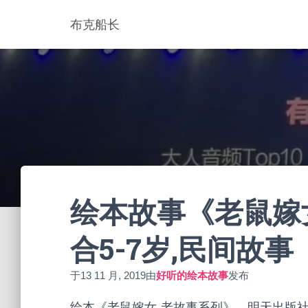
布克船长
绘本故事《老鼠嫁女
合5-7岁,民间故事
于
13 11 月, 2019
由
好听的绘本故事
发布
绘本《老鼠嫁女-老故事系列》，明天出版