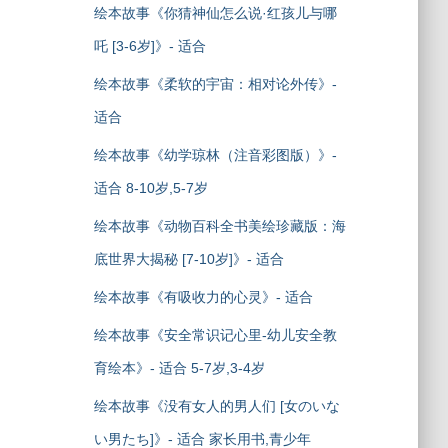
绘本故事《你猜神仙怎么说·红孩儿与哪
吒 [3-6岁]》- 适合
绘本故事《柔软的宇宙：相对论外传》-
适合
绘本故事《幼学琼林（注音彩图版）》-
适合 8-10岁,5-7岁
绘本故事《动物百科全书美绘珍藏版：海
底世界大揭秘 [7-10岁]》- 适合
绘本故事《有吸收力的心灵》- 适合
绘本故事《安全常识记心里-幼儿安全教
育绘本》- 适合 5-7岁,3-4岁
绘本故事《没有女人的男人们 [女のいな
い男たち]》- 适合 家长用书,青少年