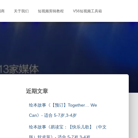
招商
关于我们
短视频剪辑教程
V56短视频工具箱
近期文章
绘本故事《【预订】Together… We
Can》- 适合 5-7岁,3-4岁
绘本故事《易读宝：【快乐儿歌】（中文
版）软皮装》- 适合 5-7岁,3-4岁