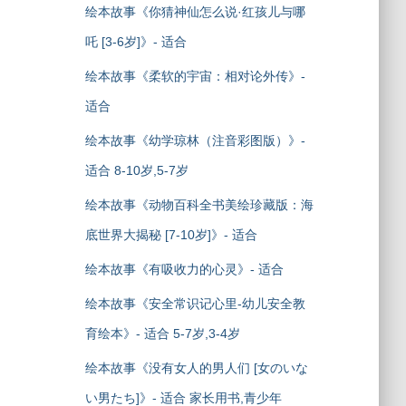
绘本故事《你猜神仙怎么说·红孩儿与哪
吒 [3-6岁]》- 适合
绘本故事《柔软的宇宙：相对论外传》-
适合
绘本故事《幼学琼林（注音彩图版）》-
适合 8-10岁,5-7岁
绘本故事《动物百科全书美绘珍藏版：海
底世界大揭秘 [7-10岁]》- 适合
绘本故事《有吸收力的心灵》- 适合
绘本故事《安全常识记心里-幼儿安全教
育绘本》- 适合 5-7岁,3-4岁
绘本故事《没有女人的男人们 [女のいな
い男たち]》- 适合 家长用书,青少年