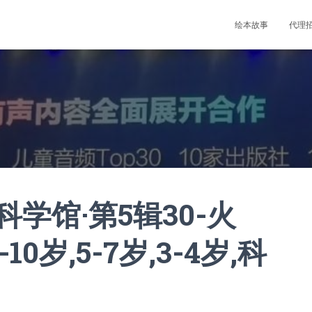
绘本故事
代理
学馆·第5辑30-火
0岁,5-7岁,3-4岁,科