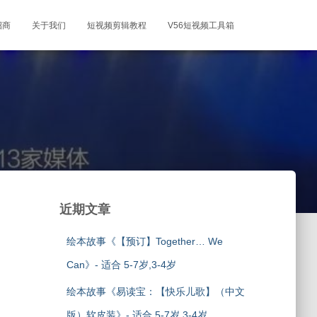
招商
关于我们
短视频剪辑教程
V56短视频工具箱
近期文章
绘本故事《【预订】Together… We
Can》- 适合 5-7岁,3-4岁
绘本故事《易读宝：【快乐儿歌】（中文
版）软皮装》- 适合 5-7岁,3-4岁