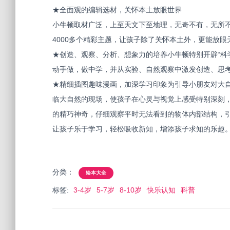
★全面观的编辑选材，关怀本土放眼世界
小牛顿取材广泛，上至天文下至地理，无奇不有，无所不
4000多个精彩主题，让孩子除了关怀本土外，更能放
★创造、观察、分析、想象力的培养小牛顿特别开辟“科
动手做，做中学，并从实验、自然观察中激发创造、思
★精细插图趣味漫画，加深学习印象为引导小朋友对大
临大自然的现场，使孩子在心灵与视觉上感受特别深刻
的精巧神奇，仔细观察平时无法看到的物体内部结构，
让孩子乐于学习，轻松吸收新知，增添孩子求知的乐趣
分类：
绘本大全
标签:
3-4岁
5-7岁
8-10岁
快乐认知
科普