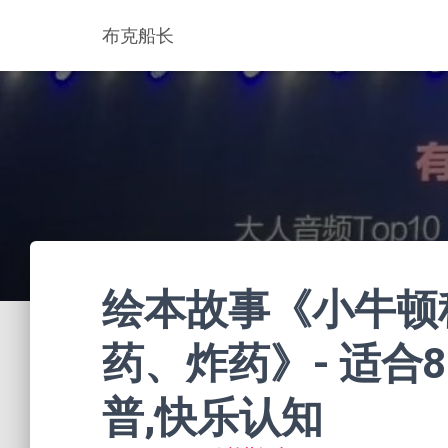
布克船长
绘本故事《小牛顿科
药、炸药》- 适合8-1
普,快乐认知