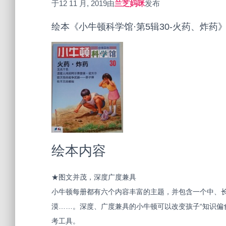
于
12 11 月, 2019
由
兰芝妈咪
发布
绘本《小牛顿科学馆·第5辑30-火药、炸药
绘本内容
★图文并茂，深度广度兼具
小牛顿每册都有六个内容丰富的主题，并包含一个中、
漠……。深度、广度兼具的小牛顿可以改变孩子“知识偏
考工具。