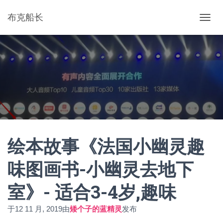
布克船长
切
换
导
航
绘本故事《法国小幽灵趣
味图画书-小幽灵去地下
室》- 适合3-4岁,趣味
于
12 11 月, 2019
由
矮个子的蓝精灵
发布