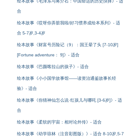
绘本故事《毛泽东与蒋介石：中国命运的历史抉择》- 适
合
绘本故事《哎呀你弄脏我啦/好习惯养成绘本系列》- 适
合 5-7岁,3-4岁
绘本故事《财富号历险记（9）：国王晕了头 [7-10岁]
[Fortune adventure： 9]》- 适合
绘本故事《巴颜喀拉山的孩子》- 适合
绘本故事《小小国学故事馆——读资治通鉴故事长经
验》- 适合
绘本故事《你猜神仙怎么说·红孩儿与哪吒 [3-6岁]》- 适
合
绘本故事《柔软的宇宙：相对论外传》- 适合
绘本故事《幼学琼林（注音彩图版）》- 适合 8-10岁,5-7