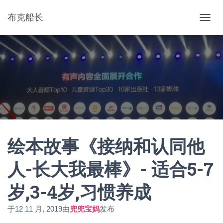
布克船长
切
换
导
航
绘本故事《接纳和认同他
人-长大我最棒》- 适合5-7
岁,3-4岁,习惯养成
于
12 11 月, 2019
由
兜兜宝妈
发布