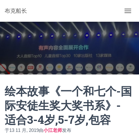
布克船长
切
换
导
航
绘本故事《一个和七个-国
际安徒生奖大奖书系》-
适合3-4岁,5-7岁,包容
于
13 11 月, 2019
由
小江老师
发布