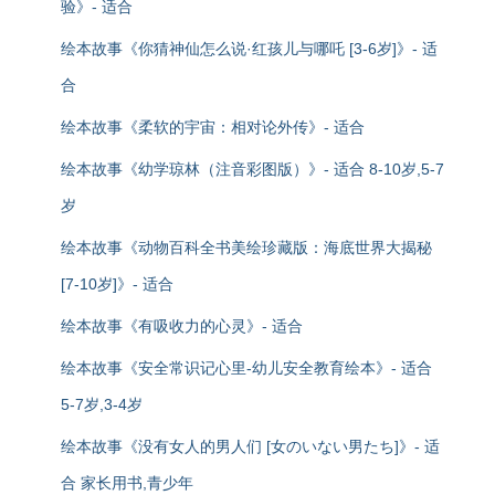
验》- 适合
绘本故事《你猜神仙怎么说·红孩儿与哪吒 [3-6岁]》- 适
合
绘本故事《柔软的宇宙：相对论外传》- 适合
绘本故事《幼学琼林（注音彩图版）》- 适合 8-10岁,5-7
岁
绘本故事《动物百科全书美绘珍藏版：海底世界大揭秘
[7-10岁]》- 适合
绘本故事《有吸收力的心灵》- 适合
绘本故事《安全常识记心里-幼儿安全教育绘本》- 适合
5-7岁,3-4岁
绘本故事《没有女人的男人们 [女のいない男たち]》- 适
合 家长用书,青少年