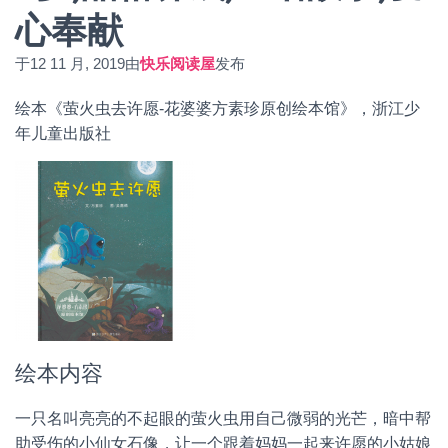
心奉献
于
12 11 月, 2019
由
快乐阅读屋
发布
绘本《萤火虫去许愿-花婆婆方素珍原创绘本馆》，浙江少
年儿童出版社
绘本内容
一只名叫亮亮的不起眼的萤火虫用自己微弱的光芒，暗中帮
助受伤的小仙女石像，让一个跟着妈妈一起来许愿的小姑娘