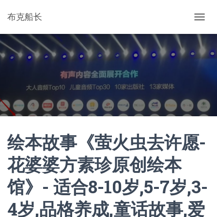
布克船长
切
换
导
航
绘本故事《萤火虫去许愿-
花婆婆方素珍原创绘本
馆》- 适合8-10岁,5-7岁,3-
4岁,品格养成,童话故事,爱