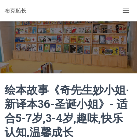
布克船长
切
换
导
航
绘本故事《奇先生妙小姐·
新译本36-圣诞小姐》- 适
合5-7岁,3-4岁,趣味,快乐
认知,温馨成长