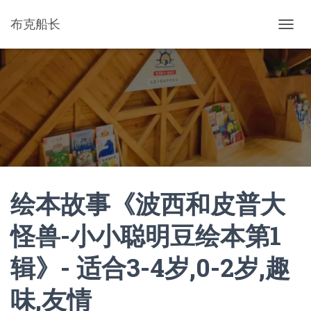
布克船长
切
换
导
航
绘本故事《波西和皮普大
怪兽-小小聪明豆绘本第1
辑》- 适合3-4岁,0-2岁,趣
味,友情