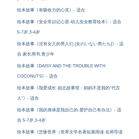
绘本故事《有吸收力的心灵》- 适合
绘本故事《安全常识记心里-幼儿安全教育绘本》- 适合
5-7岁,3-4岁
绘本故事《没有女人的男人们 [女のいない男たち]》- 适
合 家长用书,青少年
绘本故事《DAISY AND THE TROUBLE WITH
COCONUTS》- 适合
绘本故事《我爱成长·励志故事馆：妈妈不是我的“代言
人”》- 适合
绘本故事《我的身体是我自己的-爱护自己有办法》- 适
合 5-7岁,3-4岁
绘本故事《悲惨世界（世界文学名著拓展阅读:名师导读