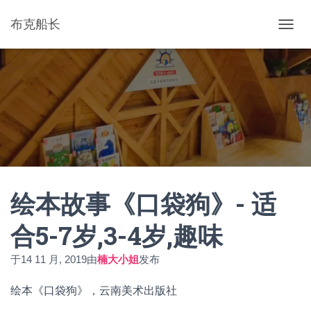
布克船长
切
换
导
航
绘本故事《口袋狗》- 适
合5-7岁,3-4岁,趣味
于
14 11 月, 2019
由
楠大小姐
发布
绘本《口袋狗》，云南美术出版社