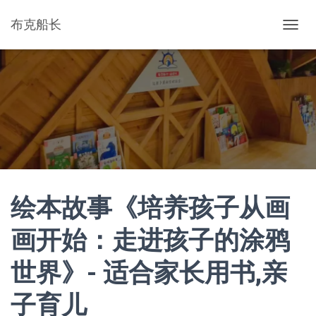
布克船长
切
换
导
航
绘本故事《培养孩子从画
画开始：走进孩子的涂鸦
世界》- 适合家长用书,亲
子育儿