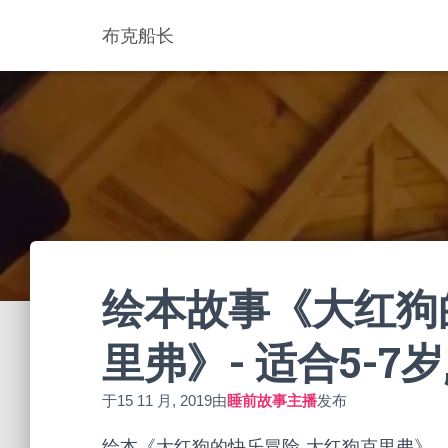
布克船长
绘本故事《大红狗
里弗》- 适合5-7岁
于
15 11 月, 2019
由
睡前故事主播
发布
绘本《大红狗的快乐冒险-大红狗克里弗》