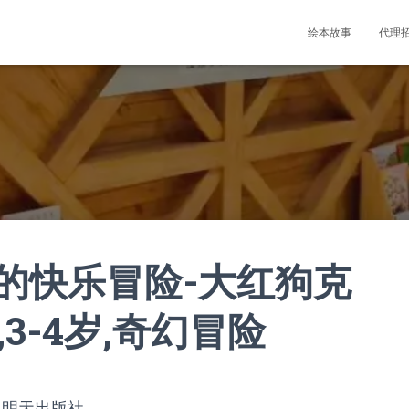
绘本故事
代理
的快乐冒险-大红狗克
,3-4岁,奇幻冒险
，明天出版社