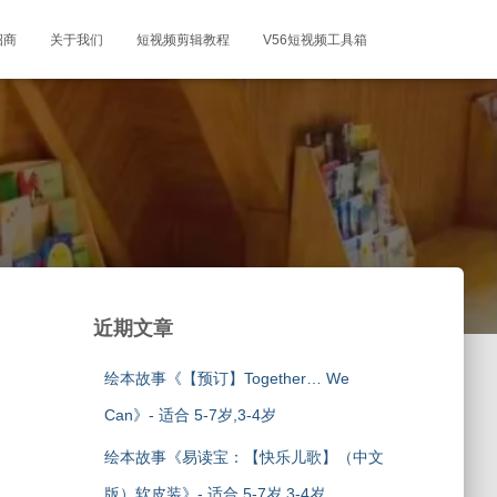
招商
关于我们
短视频剪辑教程
V56短视频工具箱
近期文章
绘本故事《【预订】Together… We
Can》- 适合 5-7岁,3-4岁
绘本故事《易读宝：【快乐儿歌】（中文
版）软皮装》- 适合 5-7岁,3-4岁