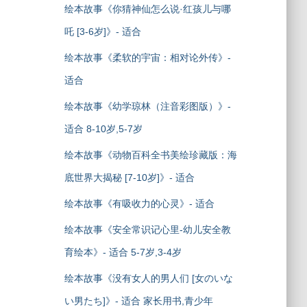
绘本故事《你猜神仙怎么说·红孩儿与哪
吒 [3-6岁]》- 适合
绘本故事《柔软的宇宙：相对论外传》-
适合
绘本故事《幼学琼林（注音彩图版）》-
适合 8-10岁,5-7岁
绘本故事《动物百科全书美绘珍藏版：海
底世界大揭秘 [7-10岁]》- 适合
绘本故事《有吸收力的心灵》- 适合
绘本故事《安全常识记心里-幼儿安全教
育绘本》- 适合 5-7岁,3-4岁
绘本故事《没有女人的男人们 [女のいな
い男たち]》- 适合 家长用书,青少年