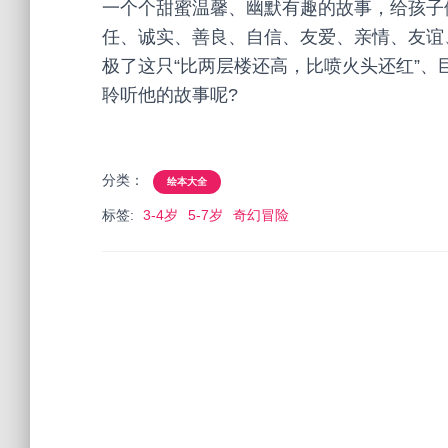
一个个甜蜜温馨、幽默有趣的故事，给孩子
任、诚实、善良、自信、友爱、亲情、友谊
极了这只“比两层楼还高，比喷火头还红”
聆听他的故事呢?
分类：
绘本大全
标签:
3-4岁
5-7岁
奇幻冒险