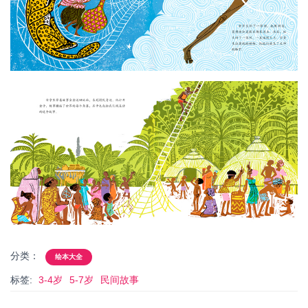
分类：
绘本大全
标签:
3-4岁
5-7岁
民间故事