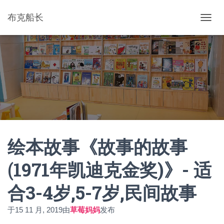
布克船长
切
换
导
航
绘本故事《故事的故事
(1971年凯迪克金奖)》- 适
合3-4岁,5-7岁,民间故事
于
15 11 月, 2019
由
草莓妈妈
发布