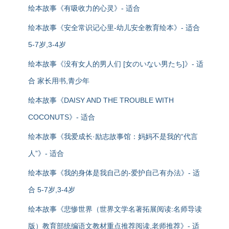
绘本故事《有吸收力的心灵》- 适合
绘本故事《安全常识记心里-幼儿安全教育绘本》- 适合
5-7岁,3-4岁
绘本故事《没有女人的男人们 [女のいない男たち]》- 适
合 家长用书,青少年
绘本故事《DAISY AND THE TROUBLE WITH
COCONUTS》- 适合
绘本故事《我爱成长·励志故事馆：妈妈不是我的“代言
人”》- 适合
绘本故事《我的身体是我自己的-爱护自己有办法》- 适
合 5-7岁,3-4岁
绘本故事《悲惨世界（世界文学名著拓展阅读:名师导读
版）教育部统编语文教材重点推荐阅读,老师推荐》- 适