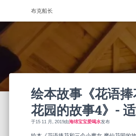
布克船长
绘本故事《花语捧
花园的故事4》- 适
于
15 11 月, 2019
由
海绵宝宝爱喝水
发布
绘本《花语捧花和三个小魔女-魔仙花园的