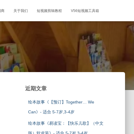
招商
关于我们
短视频剪辑教程
V56短视频工具箱
近期文章
绘本故事《【预订】Together… We
Can》- 适合 5-7岁,3-4岁
绘本故事《易读宝：【快乐儿歌】（中文
版）软皮装》- 适合 5-7岁,3-4岁