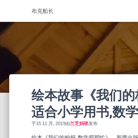
布克船长
绘本故事《我们的
适合小学用书,数
于
15 11 月, 2019
由
兰芝妈咪
发布
绘本《我们的校报-数学帮帮忙》，新蕾出