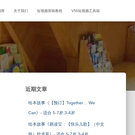
招商
关于我们
短视频剪辑教程
V56短视频工具箱
近期文章
绘本故事《【预订】Together… We
Can》- 适合 5-7岁,3-4岁
绘本故事《易读宝：【快乐儿歌】（中文
版）软皮装》- 适合 5-7岁,3-4岁