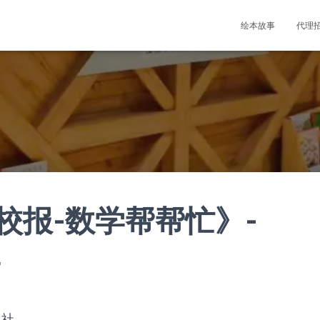
绘本故事
代理
校报-数学帮帮忙》-
学
版社