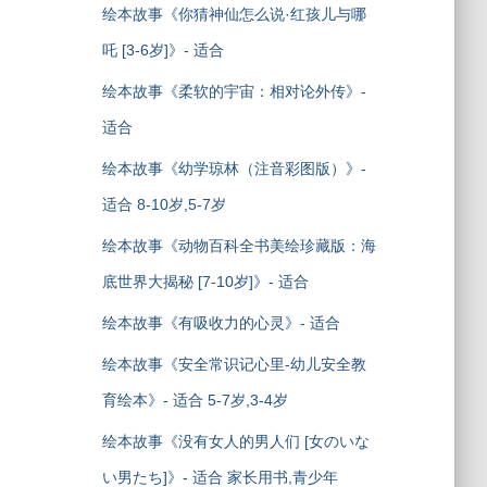
绘本故事《你猜神仙怎么说·红孩儿与哪
吒 [3-6岁]》- 适合
绘本故事《柔软的宇宙：相对论外传》-
适合
绘本故事《幼学琼林（注音彩图版）》-
适合 8-10岁,5-7岁
绘本故事《动物百科全书美绘珍藏版：海
底世界大揭秘 [7-10岁]》- 适合
绘本故事《有吸收力的心灵》- 适合
绘本故事《安全常识记心里-幼儿安全教
育绘本》- 适合 5-7岁,3-4岁
绘本故事《没有女人的男人们 [女のいな
い男たち]》- 适合 家长用书,青少年