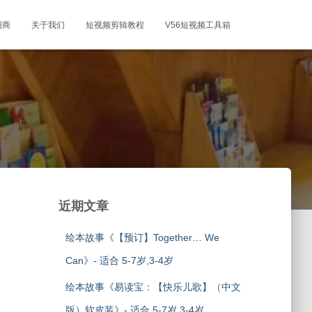
招商
关于我们
短视频剪辑教程
V56短视频工具箱
近期文章
绘本故事《【预订】Together… We
Can》- 适合 5-7岁,3-4岁
绘本故事《易读宝：【快乐儿歌】（中文
版）软皮装》- 适合 5-7岁,3-4岁