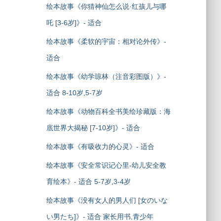
绘本故事《你猜神仙怎么说·红孩儿与哪
吒 [3-6岁]》- 适合
绘本故事《柔软的宇宙：相对论外传》-
适合
绘本故事《幼学琼林（注音彩图版）》-
适合 8-10岁,5-7岁
绘本故事《动物百科全书美绘珍藏版：海
底世界大揭秘 [7-10岁]》- 适合
绘本故事《有吸收力的心灵》- 适合
绘本故事《安全常识记心里-幼儿安全教
育绘本》- 适合 5-7岁,3-4岁
绘本故事《没有女人的男人们 [女のいな
い男たち]》- 适合 家长用书,青少年