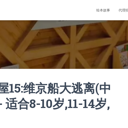
绘本故事
代理
15:维京船大逃离(中
适合8-10岁,11-14岁,