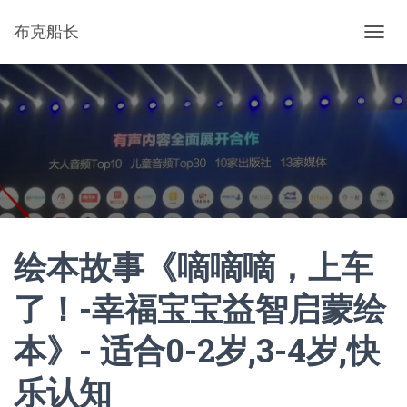
布克船长
切
换
导
航
绘本故事《嘀嘀嘀，上车
了！-幸福宝宝益智启蒙绘
本》- 适合0-2岁,3-4岁,快
乐认知