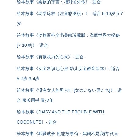
绘本故事《柔软的宇宙：相对论外传》- 适合
绘本故事《幼学琼林（注音彩图版）》- 适合 8-10岁,5-7
岁
绘本故事《动物百科全书美绘珍藏版：海底世界大揭秘
[7-10岁]》- 适合
绘本故事《有吸收力的心灵》- 适合
绘本故事《安全常识记心里-幼儿安全教育绘本》- 适合
5-7岁,3-4岁
绘本故事《没有女人的男人们 [女のいない男たち]》- 适
合 家长用书,青少年
绘本故事《DAISY AND THE TROUBLE WITH
COCONUTS》- 适合
绘本故事《我爱成长·励志故事馆：妈妈不是我的“代言