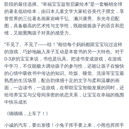
阶段的最佳选择。“幸福宝宝益智启蒙绘本”是一套畅销全球
的著名低幼绘本，由日本儿童文学大家松谷美代子撰文，享
誉世界的三位著名画家岩崎千弘、濑川康男、东光寺启配
图，具备极高的艺术性与文学性，既能锻炼孩子的语言和思
维，又能熏陶孩子对美的感受力。
“不见了、不见了——哇！”相信每个妈妈都跟宝宝玩过这样
的游戏，巧妙地融入亲子互动是本套书的另一大特色。对于
0-3岁的宝宝来说，书也是玩具。把读书变成游戏，在游戏
中学习，不仅能极大调动孩子的参与性，还能让孩子在愉快
的心情中吸收书中传达的知识。吃饭、睡觉、洗澡等宝宝最
熟悉的生活场景，配合韵律感十足的文字与柔和温馨的画
面，一边读书，一边游戏，在帮助宝宝智能发展的同时，还
给培养宝宝与父母间亲密的依恋关系，让宝宝在幸福的氛围
中快乐成长
《嘀嘀嘀，上车了！》
小诚的汽车，要出发喽！小兔子挥手要上来，小熊也挥挥手