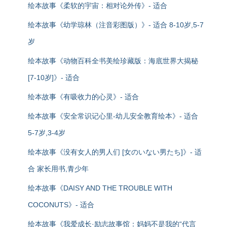
绘本故事《柔软的宇宙：相对论外传》- 适合
绘本故事《幼学琼林（注音彩图版）》- 适合 8-10岁,5-7
岁
绘本故事《动物百科全书美绘珍藏版：海底世界大揭秘
[7-10岁]》- 适合
绘本故事《有吸收力的心灵》- 适合
绘本故事《安全常识记心里-幼儿安全教育绘本》- 适合
5-7岁,3-4岁
绘本故事《没有女人的男人们 [女のいない男たち]》- 适
合 家长用书,青少年
绘本故事《DAISY AND THE TROUBLE WITH
COCONUTS》- 适合
绘本故事《我爱成长·励志故事馆：妈妈不是我的“代言