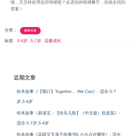
绪，又怎样处理这些情绪呢？走进你的情感餐厅，你就会找到
答案！
分类：
绘本大全
标签:
3-4岁
5-7岁
温馨成长
近期文章
绘本故事《【预订】Together… We Can》- 适合 5-7
岁,3-4岁
绘本故事《易读宝：【快乐儿歌】（中文版）软皮装》-
适合 5-7岁,3-4岁
绘本故事《花园宝宝亲子故事书5 小点点在哪里》- 适合