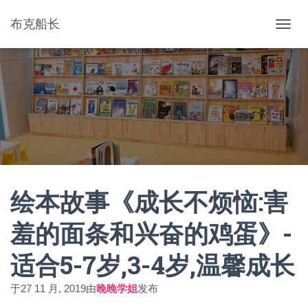
布克船长
切
换
导
航
绘本故事《成长不烦恼:害
羞的面条和兴奋的鸡蛋》-
适合5-7岁,3-4岁,温馨成长
于
27 11 月, 2019
由
晚晚学姐
发布