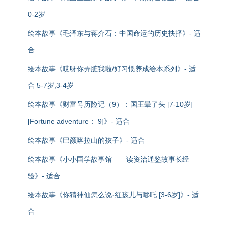
0-2岁
绘本故事《毛泽东与蒋介石：中国命运的历史抉择》- 适
合
绘本故事《哎呀你弄脏我啦/好习惯养成绘本系列》- 适
合 5-7岁,3-4岁
绘本故事《财富号历险记（9）：国王晕了头 [7-10岁]
[Fortune adventure： 9]》- 适合
绘本故事《巴颜喀拉山的孩子》- 适合
绘本故事《小小国学故事馆——读资治通鉴故事长经
验》- 适合
绘本故事《你猜神仙怎么说·红孩儿与哪吒 [3-6岁]》- 适
合