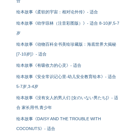
合
绘本故事《柔软的宇宙：相对论外传》- 适合
绘本故事《幼学琼林（注音彩图版）》- 适合 8-10岁,5-7
岁
绘本故事《动物百科全书美绘珍藏版：海底世界大揭秘
[7-10岁]》- 适合
绘本故事《有吸收力的心灵》- 适合
绘本故事《安全常识记心里-幼儿安全教育绘本》- 适合
5-7岁,3-4岁
绘本故事《没有女人的男人们 [女のいない男たち]》- 适
合 家长用书,青少年
绘本故事《DAISY AND THE TROUBLE WITH
COCONUTS》- 适合