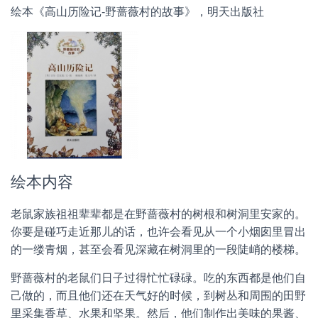
绘本《高山历险记-野蔷薇村的故事》，明天出版社
绘本内容
老鼠家族祖祖辈辈都是在野蔷薇村的树根和树洞里安家的。
你要是碰巧走近那儿的话，也许会看见从一个小烟囱里冒出
的一缕青烟，甚至会看见深藏在树洞里的一段陡峭的楼梯。
野蔷薇村的老鼠们日子过得忙忙碌碌。吃的东西都是他们自
己做的，而且他们还在天气好的时候，到树丛和周围的田野
里采集香草、水果和坚果。然后，他们制作出美味的果酱、