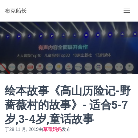
布克船长
切
换
导
航
绘本故事《高山历险记-野
蔷薇村的故事》- 适合5-7
岁,3-4岁,童话故事
于
28 11 月, 2019
由
草莓妈妈
发布