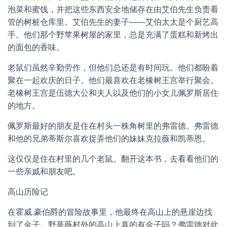
泡菜和蜜饯，并把这些东西安全地储存在由艾伯先生负责看
管的树桩仓库里。艾伯先生的妻子——艾伯太太是个厨艺高
手。他们那个野苹果树屋的家里，总是充满了蛋糕和新烤出
的面包的香味。
老鼠们虽然辛勤劳作，但他们总还是有时间玩。他们都盼着
聚在一起欢庆的日子。他们最喜欢在老橡树王宫举行聚会。
老橡树王宫是伍德大公和夫人以及他们的小女儿佩罗斯居住
的地方。
佩罗斯最好的朋友是住在村头一株角树里的弗雷德。弗雷德
和他的兄弟蒂斯尔喜欢捉弄他们的妹妹克拉薇和凯蒂恩。
这仅仅是住在村里的几个老鼠。翻开这本书，去看看他们的
一些亲戚和朋友吧。
高山历险记
在霍威.豪伯爵的冒险故事里，他最终在高山上的悬崖边找
到了金子。野蔷薇村外的高山上真的有金子吗？弗雷德对此