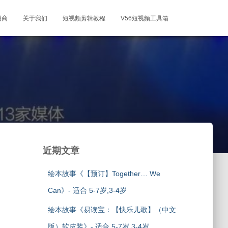
招商
关于我们
短视频剪辑教程
V56短视频工具箱
近期文章
绘本故事《【预订】Together… We
Can》- 适合 5-7岁,3-4岁
绘本故事《易读宝：【快乐儿歌】（中文
版）软皮装》- 适合 5-7岁,3-4岁