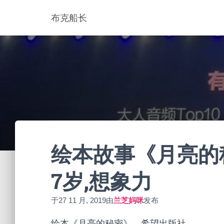
布克船长
绘本故事《月亮的秘密
7岁,想象力
于
27 11 月, 2019
由
兰芝妈咪
发布
绘本《月亮的秘密》，希望出版社