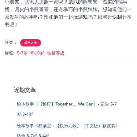
小朋友，认识贝贝熊一家吗？威武的熊爸爸，温柔的熊妈
妈，调皮的小熊哥哥，还有乖巧的小熊妹妹。想知道他们一
家发生的故事吗？想和他们一起玩游戏吗？那就赶快翻开本
书吧！
分类：
绘本大全
标签:
5-7岁
8-10岁
性格养成
近期文章
绘本故事《【预订】Together… We Can》- 适合 5-7
岁,3-4岁
绘本故事《易读宝：【快乐儿歌】（中文版）软皮装》-
适合 5-7岁,3-4岁