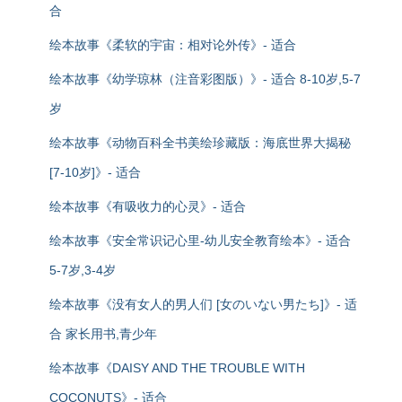
合
绘本故事《柔软的宇宙：相对论外传》- 适合
绘本故事《幼学琼林（注音彩图版）》- 适合 8-10岁,5-7
岁
绘本故事《动物百科全书美绘珍藏版：海底世界大揭秘
[7-10岁]》- 适合
绘本故事《有吸收力的心灵》- 适合
绘本故事《安全常识记心里-幼儿安全教育绘本》- 适合
5-7岁,3-4岁
绘本故事《没有女人的男人们 [女のいない男たち]》- 适
合 家长用书,青少年
绘本故事《DAISY AND THE TROUBLE WITH
COCONUTS》- 适合