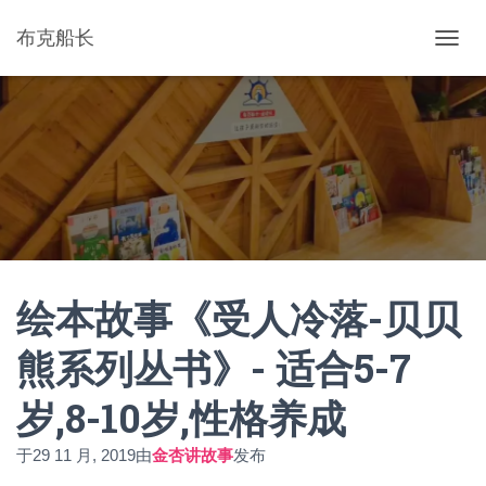
布克船长
切
换
导
航
绘本故事《受人冷落-贝贝
熊系列丛书》- 适合5-7
岁,8-10岁,性格养成
于
29 11 月, 2019
由
金杏讲故事
发布