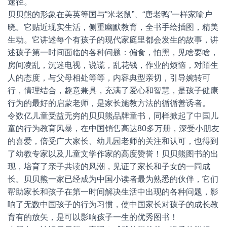
途径。
贝贝熊的形象在美英等国与“米老鼠”、“唐老鸭”一样家喻户
晓。它贴近现实生活，侧重幽默教育，全书手绘插图，精美
生动。它讲述每个有孩子的现代家庭里都会发生的故事，讲
述孩子第一时间面临的各种问题：偏食，怕黑，见啥要啥，
房间凌乱，沉迷电视，说谎，乱花钱，作业的烦恼，对陌生
人的态度，与父母相处等等，内容典型亲切，引导婉转可
行，情理结合，趣意兼具，充满了爱心和智慧，是孩子健康
行为的最好的启蒙老师，是家长施教方法的循循善诱者。
令数亿儿童受益无穷的贝贝熊品牌童书，同样掀起了中国儿
童的行为教育风暴，在中国销售高达80多万册，深受小朋友
的喜爱，倍受广大家长、幼儿园老师的关注和认可，也得到
了幼教专家以及儿童文学作家的高度赞誉！贝贝熊图书的出
现，培育了亲子共读的风潮，见证了家长和子女的一同成
长。贝贝熊一家已经成为中国小读者最为熟悉的伙伴，它们
帮助家长和孩子在第一时间解决生活中出现的各种问题，影
响了无数中国孩子的行为习惯，使中国家长对孩子的成长教
育有的放矢，是可以影响孩子一生的优秀图书！