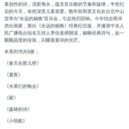
童创作的诗，清新隽永，蕴含音乐般的节奏和旋律，半世纪
后的今天，依然深受儿童喜爱。数年前和英文化在台北中山
堂举办”永远的杨唤”音乐会，引起热烈回响。今年结合两岸
杰出画家，推出《永远的杨唤》经典纪念版，并邀请中央人
民广播电台知名主持人李佳老师朗读，杨唤经典诗句，如一
颗颗晶莹的珍珠，闪耀着童诗的光芒。
本系列书共6册：
《春天在那儿呀》
《夏夜》
《水果们的晚会》
《家》
《森林的诗》
《小纸船》