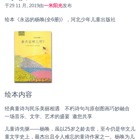
于
29 11 月, 2019
由
一米阳光
发布
绘本《永远的杨唤(全6册)》，河北少年儿童出版社
绘本内容
经典童诗与民乐美丽相遇 不朽诗句与原创图画巧妙融合
一场音乐、文学、艺术的盛宴 邀您共享
儿童诗先驱——杨唤，虽以25岁之龄去世，至今仍是华文儿
童文学史上，最杰出且令人难忘的童诗作家之一。杨唤为儿