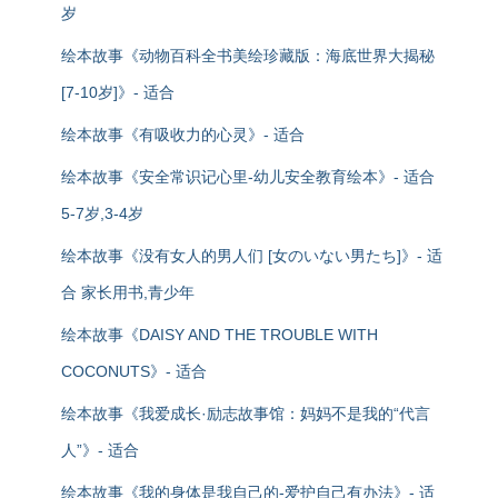
岁
绘本故事《动物百科全书美绘珍藏版：海底世界大揭秘
[7-10岁]》- 适合
绘本故事《有吸收力的心灵》- 适合
绘本故事《安全常识记心里-幼儿安全教育绘本》- 适合
5-7岁,3-4岁
绘本故事《没有女人的男人们 [女のいない男たち]》- 适
合 家长用书,青少年
绘本故事《DAISY AND THE TROUBLE WITH
COCONUTS》- 适合
绘本故事《我爱成长·励志故事馆：妈妈不是我的“代言
人”》- 适合
绘本故事《我的身体是我自己的-爱护自己有办法》- 适