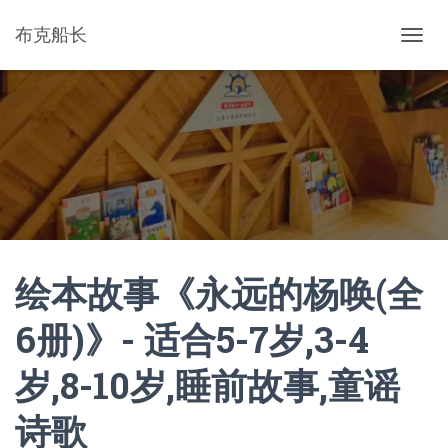
布克船长
切
换
导
航
绘本故事《永远的杨唤(全
6册)》- 适合5-7岁,3-4
岁,8-10岁,睡前故事,童谣
诗歌