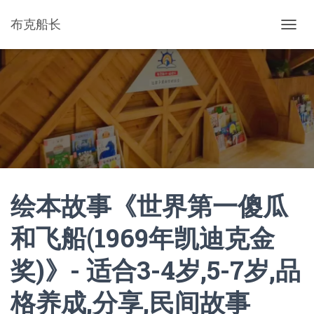
布克船长
切
换
导
航
绘本故事《世界第一傻瓜
和飞船(1969年凯迪克金
奖)》- 适合3-4岁,5-7岁,品
格养成,分享,民间故事