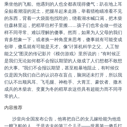
乘坐他的飞船。他遇到的人也全都表现得傻气：趴在地上耳
朵贴着潮湿的泥土，把腿吊起来走路，举着猎枪瞄准看不见
的东西，背着一大袋面包找吃的，绕着湖水喊口渴，把木柴
往森林里运，把稻草往村子里搬……孩子们也常会做一些这
样不同寻常、难以理解的傻事。然而，如果为人父母的我们
肯多想象一下，或者换一种角度来思考，傻事就有可能变成
创举，傻瓜就有可能是天才。像“计算机科学之父、人工智
能之父”图灵的传记影片《模仿游戏》里所说的：“有时候正
是我们无论如何都不会报以期望的人做成了人们想都不敢想
的大事。”我们不会报以期望，甚至粗暴地阻止，有时候仅
仅是因为我们自己的认识存在盲点，脑洞还未打开，所以我
们认不出顺风耳、飞毛腿、神枪手、大胃王、豪饮者、撒木
成兵的木柴农、变夏为冬的稻草农这些具有超能力而不同寻
常的人。
内容推荐
沙皇向全国发布公告，他将把自己的女儿嫁给能为他造
一艘飞船的人。于是农夫的第三个儿子——世界第一傻瓜打