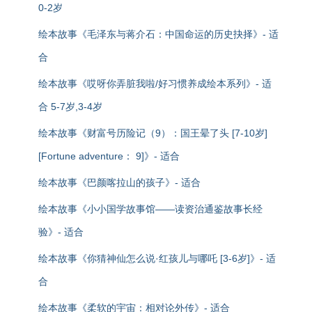
0-2岁
绘本故事《毛泽东与蒋介石：中国命运的历史抉择》- 适
合
绘本故事《哎呀你弄脏我啦/好习惯养成绘本系列》- 适
合 5-7岁,3-4岁
绘本故事《财富号历险记（9）：国王晕了头 [7-10岁]
[Fortune adventure： 9]》- 适合
绘本故事《巴颜喀拉山的孩子》- 适合
绘本故事《小小国学故事馆——读资治通鉴故事长经
验》- 适合
绘本故事《你猜神仙怎么说·红孩儿与哪吒 [3-6岁]》- 适
合
绘本故事《柔软的宇宙：相对论外传》- 适合