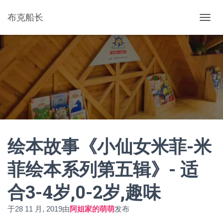
布克船长
切
换
导
航
绘本故事《小仙女米菲-米
菲绘本系列第五辑》- 适
合3-4岁,0-2岁,趣味
于
28 11 月, 2019
由
阿姐家的萌萌
发布