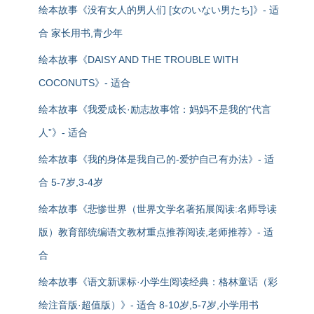
绘本故事《没有女人的男人们 [女のいない男たち]》- 适
合 家长用书,青少年
绘本故事《DAISY AND THE TROUBLE WITH
COCONUTS》- 适合
绘本故事《我爱成长·励志故事馆：妈妈不是我的“代言
人”》- 适合
绘本故事《我的身体是我自己的-爱护自己有办法》- 适
合 5-7岁,3-4岁
绘本故事《悲惨世界（世界文学名著拓展阅读:名师导读
版）教育部统编语文教材重点推荐阅读,老师推荐》- 适
合
绘本故事《语文新课标·小学生阅读经典：格林童话（彩
绘注音版·超值版）》- 适合 8-10岁,5-7岁,小学用书