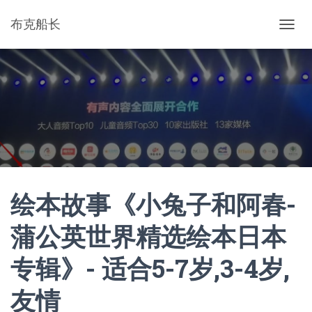
布克船长
切
换
导
航
绘本故事《小兔子和阿春-
蒲公英世界精选绘本日本
专辑》- 适合5-7岁,3-4岁,
友情