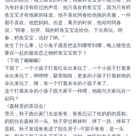
为有好多没有听过的声音。他只喜欢鳄鱼宝宝，因为只有鳄
鱼宝宝才有他家的味道。他不喜欢阿春给他挑的衣服，一件
都不喜欢。他想妈妈。但是，离开的时候，他却对阿春
说：”阿春，别哭。我的鳄鱼宝宝送给你。下次再玩。阿
春，鳄鱼宝宝，说好了哟。”
发生了什么事，让小兔子愿意把走到哪带到哪，晚上睡觉也
要在一起的最依恋之物鳄鱼宝宝留下？
《下雨了唰唰唰》
下雨了，一个小孩子打着红伞出来玩了，一个小孩子打着黄
伞出来玩了，哗哗哗，噼里啪啦，更多的小孩子打着鲜艳的
伞出来玩了。咦，有一个打着灰伞的小孩子来了。
这个打着灰伞的小孩子跟大家不一样哩，他能与大家玩在一
起吗？
《森林里的茶话会》
雪天，秋子跑出家门去追爸爸，爸爸忘记了给奶奶的蛋糕。
奶奶住在森林另一头。秋子穿过树林时，摔了一跌，摔坏了
蛋糕。秋子发现爸爸进了陌生房子–可那不爸爸，是一头