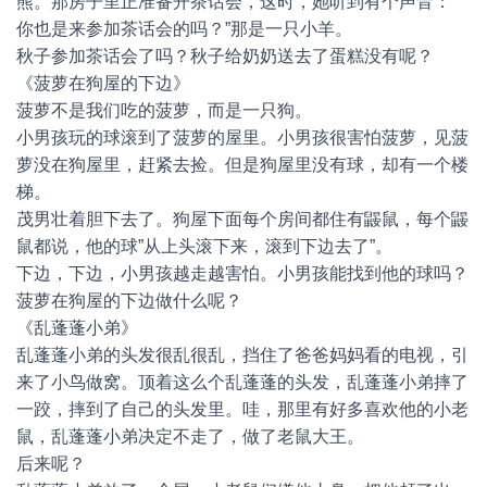
熊。那房子里正准备开茶话会，这时，她听到有个声音：”
你也是来参加茶话会的吗？”那是一只小羊。
秋子参加茶话会了吗？秋子给奶奶送去了蛋糕没有呢？
《菠萝在狗屋的下边》
菠萝不是我们吃的菠萝，而是一只狗。
小男孩玩的球滚到了菠萝的屋里。小男孩很害怕菠萝，见菠
萝没在狗屋里，赶紧去捡。但是狗屋里没有球，却有一个楼
梯。
茂男壮着胆下去了。狗屋下面每个房间都住有鼹鼠，每个鼹
鼠都说，他的球”从上头滚下来，滚到下边去了”。
下边，下边，小男孩越走越害怕。小男孩能找到他的球吗？
菠萝在狗屋的下边做什么呢？
《乱蓬蓬小弟》
乱蓬蓬小弟的头发很乱很乱，挡住了爸爸妈妈看的电视，引
来了小鸟做窝。顶着这么个乱蓬蓬的头发，乱蓬蓬小弟摔了
一跤，摔到了自己的头发里。哇，那里有好多喜欢他的小老
鼠，乱蓬蓬小弟决定不走了，做了老鼠大王。
后来呢？