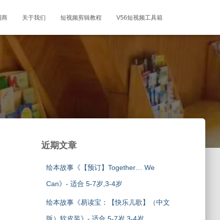
招商
关于我们
短视频剪辑教程
V56短视频工具箱
近期文章
绘本故事《【预订】Together… We
Can》- 适合 5-7岁,3-4岁
绘本故事《易读宝：【快乐儿歌】（中文
版）软皮装》- 适合 5-7岁,3-4岁