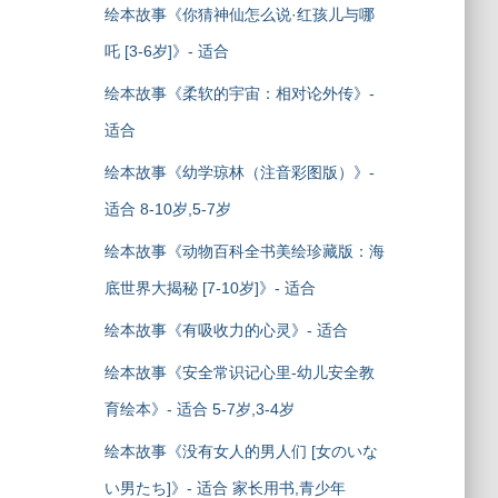
绘本故事《你猜神仙怎么说·红孩儿与哪
吒 [3-6岁]》- 适合
绘本故事《柔软的宇宙：相对论外传》-
适合
绘本故事《幼学琼林（注音彩图版）》-
适合 8-10岁,5-7岁
绘本故事《动物百科全书美绘珍藏版：海
底世界大揭秘 [7-10岁]》- 适合
绘本故事《有吸收力的心灵》- 适合
绘本故事《安全常识记心里-幼儿安全教
育绘本》- 适合 5-7岁,3-4岁
绘本故事《没有女人的男人们 [女のいな
い男たち]》- 适合 家长用书,青少年