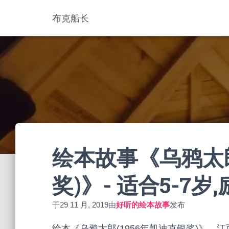
布克船长
绘本故事《乌鸦太郎
奖)》- 适合5-7岁
于
29 11 月, 2019
由
好听的绘本故事
发布
绘本《乌鸦太郎(1956年凯迪克银奖)》，