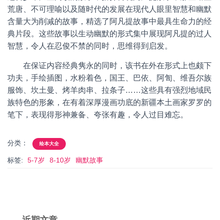
荒唐、不可理喻以及随时代的发展在现代人眼里智慧和幽默
含量大为削减的故事，精选了阿凡提故事中最具生命力的经
典片段。这些故事以生动幽默的形式集中展现阿凡提的过人
智慧，令人在忍俊不禁的同时，思维得到启发。
在保证内容经典隽永的同时，该书在外在形式上也颇下
功夫，手绘插图，水粉着色，国王、巴依、阿訇、维吾尔族
服饰、坎土曼、烤羊肉串、拉条子……这些具有强烈地域民
族特色的形象，在有着深厚漫画功底的新疆本土画家罗罗的
笔下，表现得形神兼备、夸张有趣，令人过目难忘。
分类：
绘本大全
标签:
5-7岁
8-10岁
幽默故事
近期文章