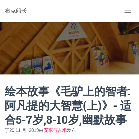
布克船长
切
换
导
航
绘本故事《毛驴上的智者:
阿凡提的大智慧(上)》- 适
合5-7岁,8-10岁,幽默故事
于
29 11 月, 2019
由
安东与吉米
发布