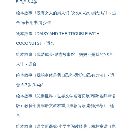
5-7岁,3-4岁
绘本故事《没有女人的男人们 [女のいない男たち]》- 适
合 家长用书,青少年
绘本故事《DAISY AND THE TROUBLE WITH
COCONUTS》- 适合
绘本故事《我爱成长·励志故事馆：妈妈不是我的“代言
人”》- 适合
绘本故事《我的身体是我自己的-爱护自己有办法》- 适
合 5-7岁,3-4岁
绘本故事《悲惨世界（世界文学名著拓展阅读:名师导读
版）教育部统编语文教材重点推荐阅读,老师推荐》- 适
合
绘本故事《语文新课标·小学生阅读经典：格林童话（彩