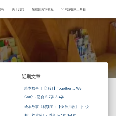
招商
关于我们
短视频剪辑教程
V56短视频工具箱
近期文章
绘本故事《【预订】Together… We
Can》- 适合 5-7岁,3-4岁
绘本故事《易读宝：【快乐儿歌】（中文
版）软皮装》- 适合 5-7岁,3-4岁