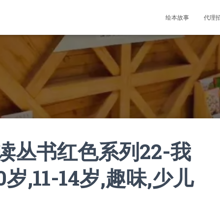
绘本故事
代理
读丛书红色系列22-我
岁,11-14岁,趣味,少儿