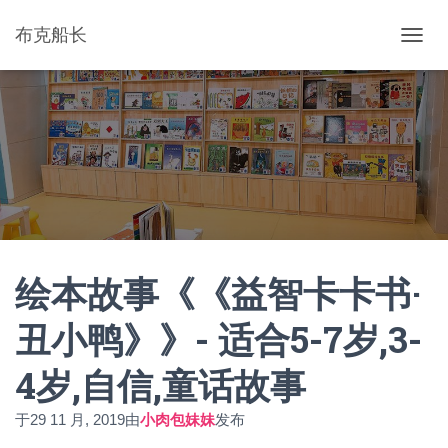
布克船长
切
换
导
航
绘本故事《《益智卡卡书·
丑小鸭》》- 适合5-7岁,3-
4岁,自信,童话故事
于
29 11 月, 2019
由
小肉包妹妹
发布