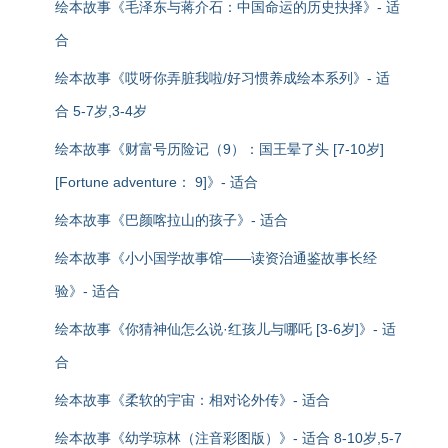
绘本故事《毛泽东与蒋介石：中国命运的历史抉择》- 适
合
绘本故事《哎呀你弄脏我啦/好习惯养成绘本系列》- 适
合 5-7岁,3-4岁
绘本故事《财富号历险记（9）：国王晕了头 [7-10岁]
[Fortune adventure： 9]》- 适合
绘本故事《巴颜喀拉山的孩子》- 适合
绘本故事《小小国学故事馆——读资治通鉴故事长经
验》- 适合
绘本故事《你猜神仙怎么说·红孩儿与哪吒 [3-6岁]》- 适
合
绘本故事《柔软的宇宙：相对论外传》- 适合
绘本故事《幼学琼林（注音彩图版）》- 适合 8-10岁,5-7