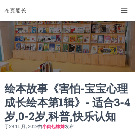
布克船长
切
换
导
航
绘本故事《害怕-宝宝心理
成长绘本第1辑》- 适合3-4
岁,0-2岁,科普,快乐认知
于
29 11 月, 2019
由
小肉包妹妹
发布