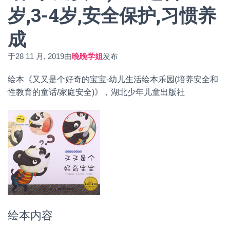
岁,3-4岁,安全保护,习惯养
成
于
28 11 月, 2019
由
晚晚学姐
发布
绘本《又又是个好奇的宝宝-幼儿生活绘本乐园(培养安全和
性教育的童话/家庭安全)》，湖北少年儿童出版社
绘本内容