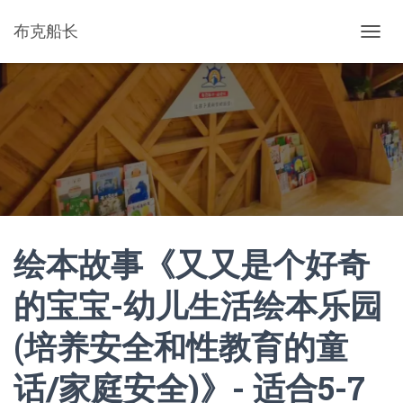
布克船长
切
换
导
航
绘本故事《又又是个好奇
的宝宝-幼儿生活绘本乐园
(培养安全和性教育的童
话/家庭安全)》- 适合5-7