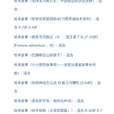
绘本故事《毛泽东与蒋介石：中国命运的历史抉择》- 适
合
绘本故事《哎呀你弄脏我啦/好习惯养成绘本系列》- 适
合 5-7岁,3-4岁
绘本故事《财富号历险记（9）：国王晕了头 [7-10岁]
[Fortune adventure： 9]》- 适合
绘本故事《巴颜喀拉山的孩子》- 适合
绘本故事《小小国学故事馆——读资治通鉴故事长经
验》- 适合
绘本故事《你猜神仙怎么说·红孩儿与哪吒 [3-6岁]》- 适
合
绘本故事《柔软的宇宙：相对论外传》- 适合
绘本故事《幼学琼林（注音彩图版）》- 适合 8-10岁,5-7