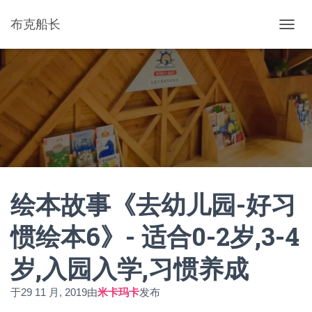
布克船长
切
换
导
航
绘本故事《去幼儿园-好习
惯绘本6》- 适合0-2岁,3-4
岁,入园入学,习惯养成
于
29 11 月, 2019
由
米卡玛卡
发布