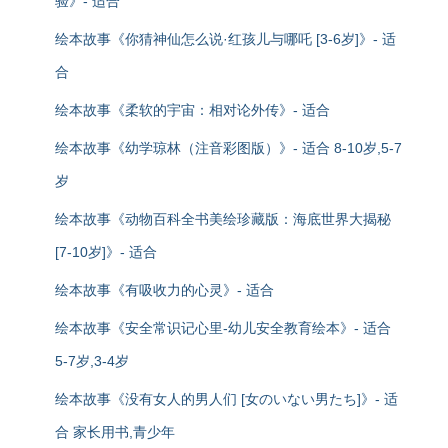
验》- 适合
绘本故事《你猜神仙怎么说·红孩儿与哪吒 [3-6岁]》- 适
合
绘本故事《柔软的宇宙：相对论外传》- 适合
绘本故事《幼学琼林（注音彩图版）》- 适合 8-10岁,5-7
岁
绘本故事《动物百科全书美绘珍藏版：海底世界大揭秘
[7-10岁]》- 适合
绘本故事《有吸收力的心灵》- 适合
绘本故事《安全常识记心里-幼儿安全教育绘本》- 适合
5-7岁,3-4岁
绘本故事《没有女人的男人们 [女のいない男たち]》- 适
合 家长用书,青少年