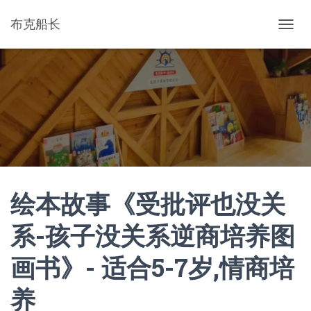
布克船长
切
换
导
航
绘本故事《受批评也没关
系-孩子没关系逆商培养图
画书》- 适合5-7岁,情商培
养