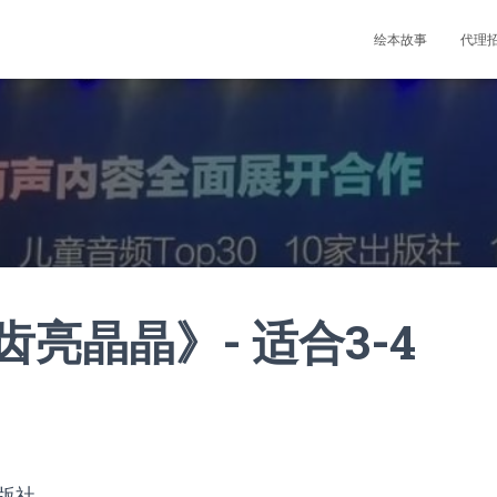
绘本故事
代理
亮晶晶》- 适合3-4
版社