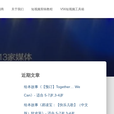
招商
关于我们
短视频剪辑教程
V56短视频工具箱
近期文章
绘本故事《【预订】Together… We
Can》- 适合 5-7岁,3-4岁
绘本故事《易读宝：【快乐儿歌】（中文
版）软皮装》- 适合 5-7岁,3-4岁