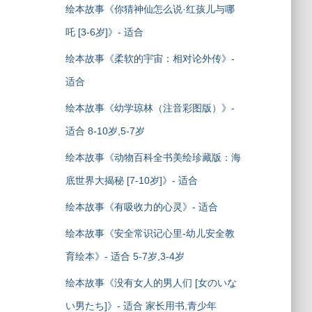
绘本故事《你猜神仙怎么说·红孩儿与哪
吒 [3-6岁]》- 适合
绘本故事《柔软的宇宙：相对论外传》-
适合
绘本故事《幼学琼林（注音彩图版）》-
适合 8-10岁,5-7岁
绘本故事《动物百科全书美绘珍藏版：海
底世界大揭秘 [7-10岁]》- 适合
绘本故事《有吸收力的心灵》- 适合
绘本故事《安全常识记心里-幼儿安全教
育绘本》- 适合 5-7岁,3-4岁
绘本故事《没有女人的男人们 [女のいな
い男たち]》- 适合 家长用书,青少年