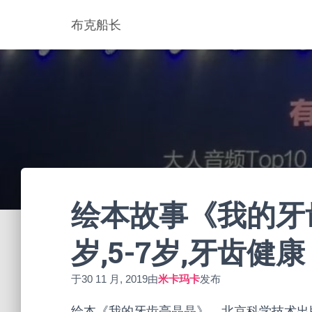
布克船长
绘本故事《我的牙齿
岁,5-7岁,牙齿健康
于
30 11 月, 2019
由
米卡玛卡
发布
绘本《我的牙齿亮晶晶》，北京科学技术出