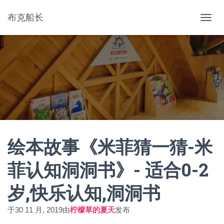
布克船长
切
换
导
航
绘本故事《米菲猜一猜-米
菲认知洞洞书》- 适合0-2
岁,快乐认知,洞洞书
于
30 11 月, 2019
由
柠檬草的夏天
发布