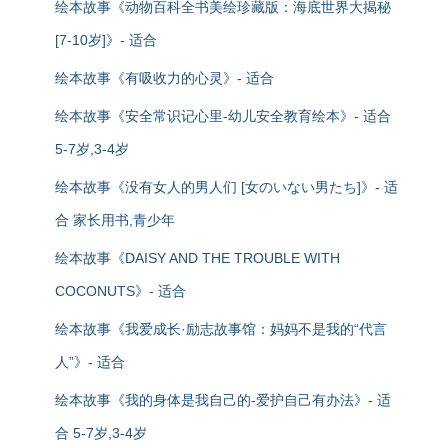
绘本故事《动物百科全书美绘珍藏版：海底世界大揭秘
[7-10岁]》- 适合
绘本故事《有吸收力的心灵》- 适合
绘本故事《安全常识记心里-幼儿安全教育绘本》- 适合
5-7岁,3-4岁
绘本故事《没有女人的男人们 [女のいない男たち]》- 适
合 家长用书,青少年
绘本故事《DAISY AND THE TROUBLE WITH
COCONUTS》- 适合
绘本故事《我爱成长·励志故事馆：妈妈不是我的“代言
人”》- 适合
绘本故事《我的身体是我自己的-爱护自己有办法》- 适
合 5-7岁,3-4岁