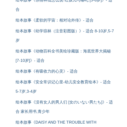
绘本故事《你猜神仙怎么说·红孩儿与哪吒 [3-6岁]》- 适
合
绘本故事《柔软的宇宙：相对论外传》- 适合
绘本故事《幼学琼林（注音彩图版）》- 适合 8-10岁,5-7
岁
绘本故事《动物百科全书美绘珍藏版：海底世界大揭秘
[7-10岁]》- 适合
绘本故事《有吸收力的心灵》- 适合
绘本故事《安全常识记心里-幼儿安全教育绘本》- 适合
5-7岁,3-4岁
绘本故事《没有女人的男人们 [女のいない男たち]》- 适
合 家长用书,青少年
绘本故事《DAISY AND THE TROUBLE WITH