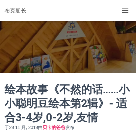
布克船长
切
换
导
航
绘本故事《不然的话……小
小聪明豆绘本第2辑》- 适
合3-4岁,0-2岁,友情
于
29 11 月, 2019
由
贝卡的爸爸
发布