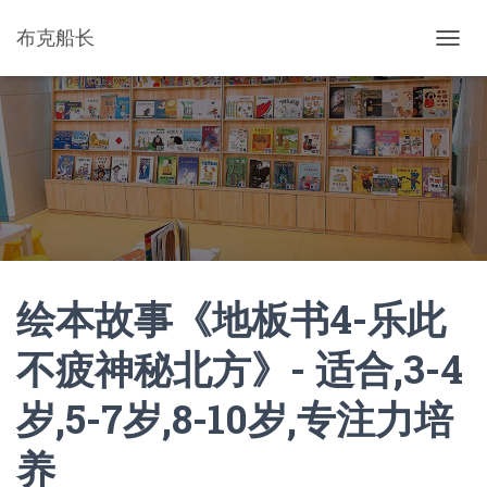
布克船长
切
换
导
航
绘本故事《地板书4-乐此
不疲神秘北方》- 适合,3-4
岁,5-7岁,8-10岁,专注力培
养