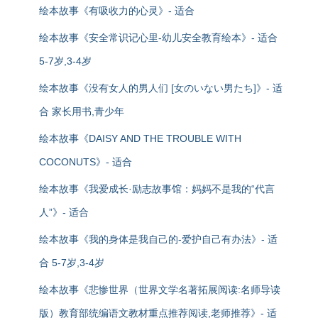
绘本故事《有吸收力的心灵》- 适合
绘本故事《安全常识记心里-幼儿安全教育绘本》- 适合
5-7岁,3-4岁
绘本故事《没有女人的男人们 [女のいない男たち]》- 适
合 家长用书,青少年
绘本故事《DAISY AND THE TROUBLE WITH
COCONUTS》- 适合
绘本故事《我爱成长·励志故事馆：妈妈不是我的“代言
人”》- 适合
绘本故事《我的身体是我自己的-爱护自己有办法》- 适
合 5-7岁,3-4岁
绘本故事《悲惨世界（世界文学名著拓展阅读:名师导读
版）教育部统编语文教材重点推荐阅读,老师推荐》- 适