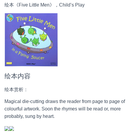
绘本《Five Little Men》，Child’s Play
绘本内容
绘本赏析：
Magical die-cutting draws the reader from page to page of
colourful artwork. Soon the rhymes will be read or, more
probably, sung by heart.