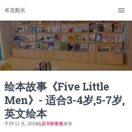
布克船长
切
换
导
航
绘本故事《Five Little
Men》- 适合3-4岁,5-7岁,
英文绘本
于
29 11 月, 2019
由
贝卡的爸爸
发布