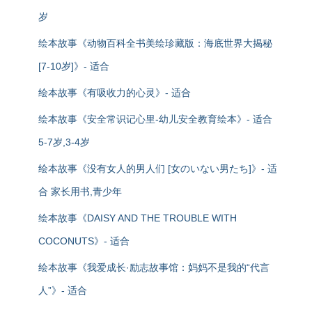
岁
绘本故事《动物百科全书美绘珍藏版：海底世界大揭秘
[7-10岁]》- 适合
绘本故事《有吸收力的心灵》- 适合
绘本故事《安全常识记心里-幼儿安全教育绘本》- 适合
5-7岁,3-4岁
绘本故事《没有女人的男人们 [女のいない男たち]》- 适
合 家长用书,青少年
绘本故事《DAISY AND THE TROUBLE WITH
COCONUTS》- 适合
绘本故事《我爱成长·励志故事馆：妈妈不是我的“代言
人”》- 适合