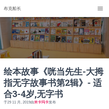
布克船长
切
换
导
航
绘本故事《咣当先生-大拇
指无字故事书第2辑》- 适
合3-4岁,无字书
于
29 11 月, 2019
由
米卡玛卡
发布