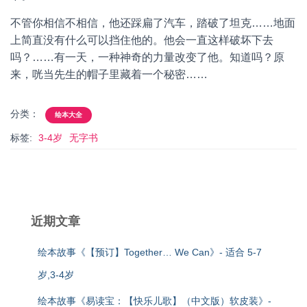
不管你相信不相信，他还踩扁了汽车，踏破了坦克……地面
上简直没有什么可以挡住他的。他会一直这样破坏下去
吗？……有一天，一种神奇的力量改变了他。知道吗？原
来，咣当先生的帽子里藏着一个秘密……
分类：
绘本大全
标签:
3-4岁
无字书
近期文章
绘本故事《【预订】Together… We Can》- 适合 5-7
岁,3-4岁
绘本故事《易读宝：【快乐儿歌】（中文版）软皮装》-