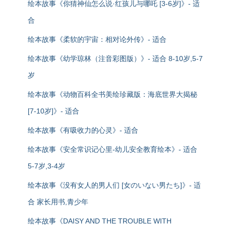
绘本故事《你猜神仙怎么说·红孩儿与哪吒 [3-6岁]》- 适
合
绘本故事《柔软的宇宙：相对论外传》- 适合
绘本故事《幼学琼林（注音彩图版）》- 适合 8-10岁,5-7
岁
绘本故事《动物百科全书美绘珍藏版：海底世界大揭秘
[7-10岁]》- 适合
绘本故事《有吸收力的心灵》- 适合
绘本故事《安全常识记心里-幼儿安全教育绘本》- 适合
5-7岁,3-4岁
绘本故事《没有女人的男人们 [女のいない男たち]》- 适
合 家长用书,青少年
绘本故事《DAISY AND THE TROUBLE WITH