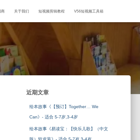
招商
关于我们
短视频剪辑教程
V56短视频工具箱
近期文章
绘本故事《【预订】Together… We
Can》- 适合 5-7岁,3-4岁
绘本故事《易读宝：【快乐儿歌】（中文
版）软皮装》- 适合 5-7岁,3-4岁