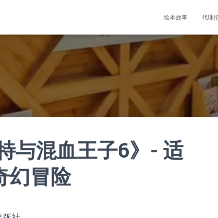
绘本故事
代理
与混血王子6》- 适
岁,奇幻冒险
出版社