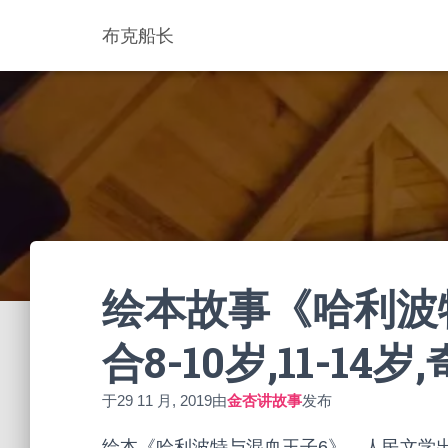
布克船长
绘本故事《哈利波特
合8-10岁,11-14
于
29 11 月, 2019
由
金杏讲故事
发布
绘本《哈利波特与混血王子6》，人民文学