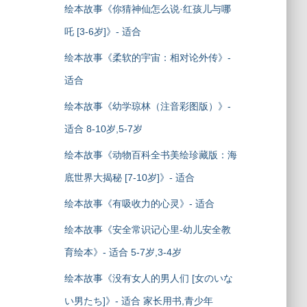
绘本故事《你猜神仙怎么说·红孩儿与哪
吒 [3-6岁]》- 适合
绘本故事《柔软的宇宙：相对论外传》-
适合
绘本故事《幼学琼林（注音彩图版）》-
适合 8-10岁,5-7岁
绘本故事《动物百科全书美绘珍藏版：海
底世界大揭秘 [7-10岁]》- 适合
绘本故事《有吸收力的心灵》- 适合
绘本故事《安全常识记心里-幼儿安全教
育绘本》- 适合 5-7岁,3-4岁
绘本故事《没有女人的男人们 [女のいな
い男たち]》- 适合 家长用书,青少年