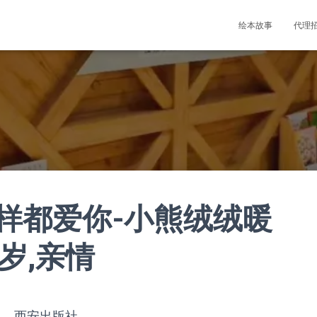
绘本故事
代理
样都爱你-小熊绒绒暖
4岁,亲情
》，西安出版社