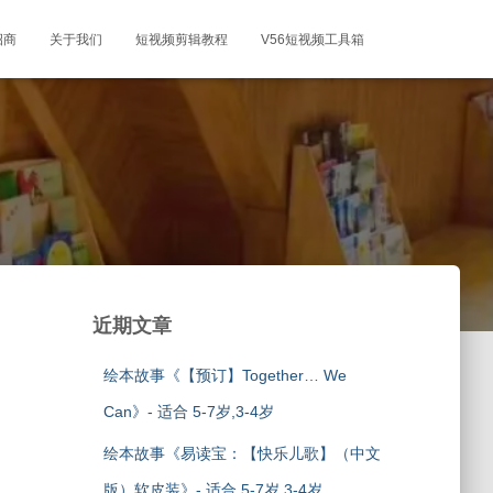
招商
关于我们
短视频剪辑教程
V56短视频工具箱
近期文章
绘本故事《【预订】Together… We
Can》- 适合 5-7岁,3-4岁
绘本故事《易读宝：【快乐儿歌】（中文
版）软皮装》- 适合 5-7岁,3-4岁