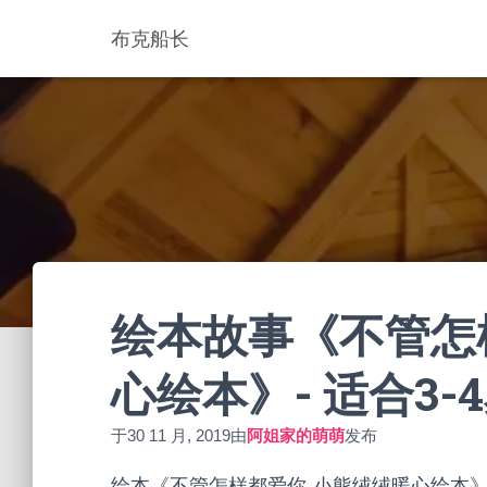
布克船长
绘本故事《不管怎
心绘本》- 适合3-
于
30 11 月, 2019
由
阿姐家的萌萌
发布
绘本《不管怎样都爱你-小熊绒绒暖心绘本