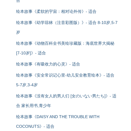
合
绘本故事《柔软的宇宙：相对论外传》- 适合
绘本故事《幼学琼林（注音彩图版）》- 适合 8-10岁,5-7
岁
绘本故事《动物百科全书美绘珍藏版：海底世界大揭秘
[7-10岁]》- 适合
绘本故事《有吸收力的心灵》- 适合
绘本故事《安全常识记心里-幼儿安全教育绘本》- 适合
5-7岁,3-4岁
绘本故事《没有女人的男人们 [女のいない男たち]》- 适
合 家长用书,青少年
绘本故事《DAISY AND THE TROUBLE WITH
COCONUTS》- 适合