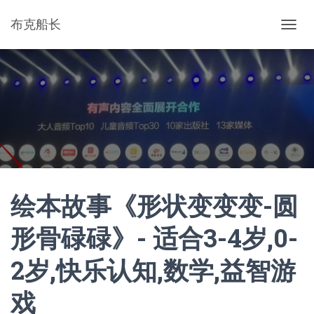
布克船长
切
换
导
航
绘本故事《形状变变变-圆
形骨碌碌》- 适合3-4岁,0-
2岁,快乐认知,数学,益智游
戏