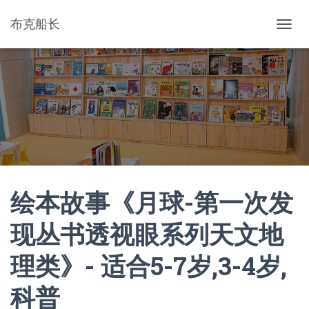
布克船长
切
换
导
航
绘本故事《月球-第一次发
现丛书透视眼系列天文地
理类》- 适合5-7岁,3-4岁,
科普