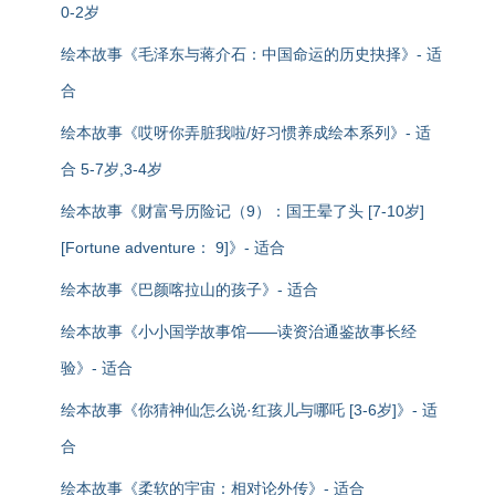
0-2岁
绘本故事《毛泽东与蒋介石：中国命运的历史抉择》- 适
合
绘本故事《哎呀你弄脏我啦/好习惯养成绘本系列》- 适
合 5-7岁,3-4岁
绘本故事《财富号历险记（9）：国王晕了头 [7-10岁]
[Fortune adventure： 9]》- 适合
绘本故事《巴颜喀拉山的孩子》- 适合
绘本故事《小小国学故事馆——读资治通鉴故事长经
验》- 适合
绘本故事《你猜神仙怎么说·红孩儿与哪吒 [3-6岁]》- 适
合
绘本故事《柔软的宇宙：相对论外传》- 适合