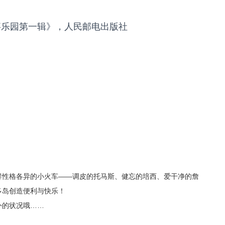
事乐园第一辑》，人民邮电出版社
群性格各异的小火车——调皮的托马斯、健忘的培西、爱干净的詹
多岛创造便利与快乐！
外的状况哦……