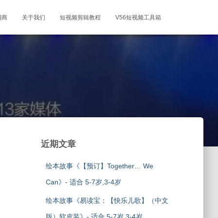
招商
关于我们
短视频剪辑教程
V56短视频工具箱
近期文章
绘本故事《【预订】Together… We
Can》- 适合 5-7岁,3-4岁
绘本故事《易读宝：【快乐儿歌】（中文
版）软皮装》- 适合 5-7岁,3-4岁