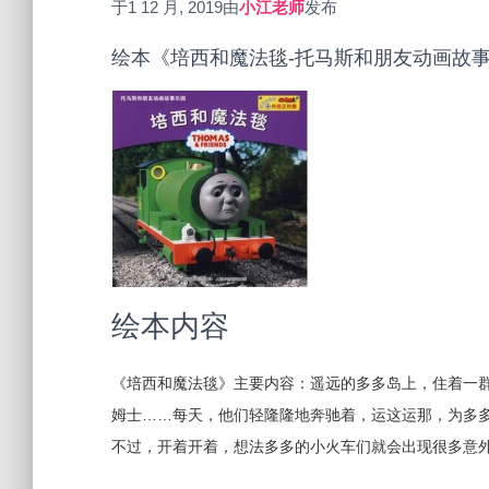
于
1 12 月, 2019
由
小江老师
发布
绘本《培西和魔法毯-托马斯和朋友动画故
绘本内容
《培西和魔法毯》主要内容：遥远的多多岛上，住着一
姆士……每天，他们轻隆隆地奔驰着，运这运那，为多
不过，开着开着，想法多多的小火车们就会出现很多意