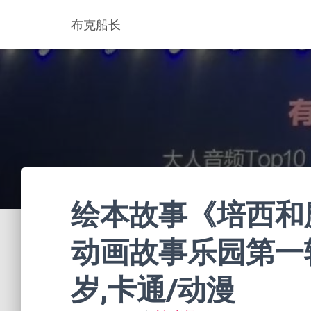
布克船长
绘本故事《培西和
动画故事乐园第一辑》
岁,卡通/动漫