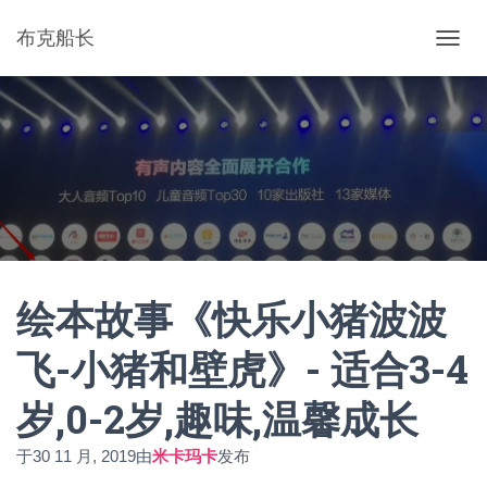
布克船长
切
换
导
航
绘本故事《快乐小猪波波
飞-小猪和壁虎》- 适合3-4
岁,0-2岁,趣味,温馨成长
于
30 11 月, 2019
由
米卡玛卡
发布