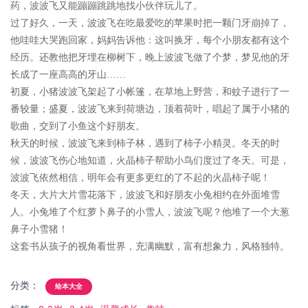
药，波波飞又能蹦蹦跳跳地找小伙伴玩儿了。
过了好久，一天，波波飞在吃最爱吃的苹果时把一颗门牙崩掉了，
他哇哇大哭跑回家，妈妈告诉他：这叫换牙，每个小朋友都有这个
经历。还教他把牙埋在柳树下，晚上波波飞做了个梦，梦见他的牙
长成了一座高高的牙山……
初夏，小猪波波飞架起了小帐篷，在草地上野营，和蚊子进行了一
番较量；盛夏，波波飞来到荷塘边，顶着荷叶，唱起了属于小猪的
歌曲，交到了小鱼这个好朋友。
秋天的时候，波波飞来到柿子林，遇到了柿子小精灵。冬天的时
候，波波飞伤心地知道，火晶柿子帮助小鸟们度过了冬天。可是，
波波飞依然相信，明年会有更多更红的了不起的火晶柿子呢！
冬天，大片大片雪花落下，波波飞和好朋友小兔相约在外面堆雪
人。小兔堆了个红萝卜鼻子的小雪人，波波飞呢？他堆了一个大葱
鼻子小雪猪！
这套书从孩子的视角看世界，充满幽默，富有想象力，风格独特。
分类：
绘本大全