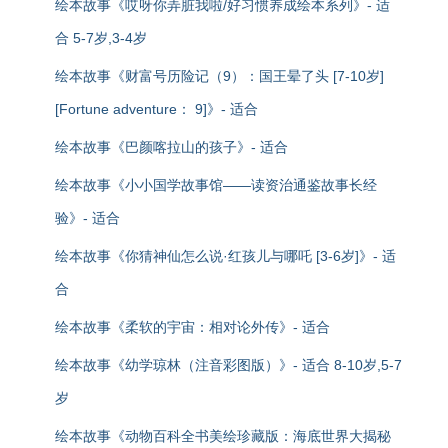
绘本故事《哎呀你弄脏我啦/好习惯养成绘本系列》- 适
合 5-7岁,3-4岁
绘本故事《财富号历险记（9）：国王晕了头 [7-10岁]
[Fortune adventure： 9]》- 适合
绘本故事《巴颜喀拉山的孩子》- 适合
绘本故事《小小国学故事馆——读资治通鉴故事长经
验》- 适合
绘本故事《你猜神仙怎么说·红孩儿与哪吒 [3-6岁]》- 适
合
绘本故事《柔软的宇宙：相对论外传》- 适合
绘本故事《幼学琼林（注音彩图版）》- 适合 8-10岁,5-7
岁
绘本故事《动物百科全书美绘珍藏版：海底世界大揭秘