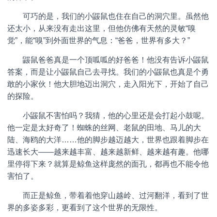
可巧的是，我们的小鼹鼠也住在自己的洞穴里。虽然他
还太小，从来没有走出这里，但他仿佛有天然的灵敏“嗅
觉”，能“嗅”到外面世界的气息：“爸爸，世界有多大？”
鼹鼠爸爸真是一个顶呱呱的好爸爸！他没有告诉小鼹鼠
答案，而是让小鼹鼠自己去寻找。我们的小鼹鼠也真是个勇
敢的小家伙！他大胆地迈出洞穴，走入阳光下，开始了自己
的探险。
小鼹鼠不害怕吗？我猜，他的心里还是会打起小鼓呢。
他一定是太好奇了！蜘蛛的丝网、老鼠的田地、马儿的大
陆、海鸥的大洋……他的脚步越迈越大，世界也跟着脚步在
迅速长大——越来越丰富、越来越新鲜、越来越有趣。他哪
里停得下来？就算是鲸鱼这样庞然的面孔，都再也不能令他
害怕了。
而正是鲸鱼，带着着他穿山越岭、过河翻洋，看到了世
界的多姿多彩，更看到了这个世界的无限性。