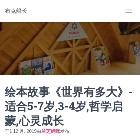
布克船长
切
换
导
航
绘本故事《世界有多大》-
适合5-7岁,3-4岁,哲学启
蒙,心灵成长
于
1 12 月, 2019
由
兰芝妈咪
发布