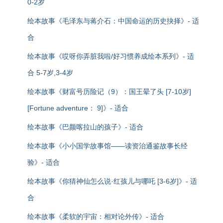
0-2岁
绘本故事《毛泽东与蒋介石：中国命运的历史抉择》- 适
合
绘本故事《哎呀你弄脏我啦/好习惯养成绘本系列》- 适
合 5-7岁,3-4岁
绘本故事《财富号历险记（9）：国王晕了头 [7-10岁]
[Fortune adventure： 9]》- 适合
绘本故事《巴颜喀拉山的孩子》- 适合
绘本故事《小小国学故事馆——读资治通鉴故事长经
验》- 适合
绘本故事《你猜神仙怎么说·红孩儿与哪吒 [3-6岁]》- 适
合
绘本故事《柔软的宇宙：相对论外传》- 适合