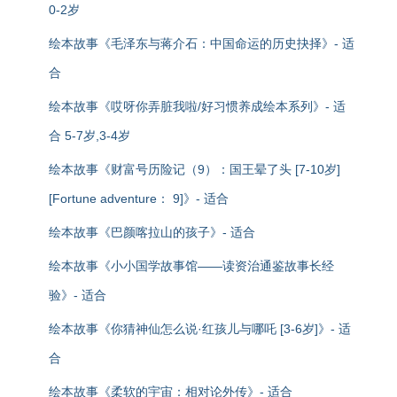
0-2岁
绘本故事《毛泽东与蒋介石：中国命运的历史抉择》- 适
合
绘本故事《哎呀你弄脏我啦/好习惯养成绘本系列》- 适
合 5-7岁,3-4岁
绘本故事《财富号历险记（9）：国王晕了头 [7-10岁]
[Fortune adventure： 9]》- 适合
绘本故事《巴颜喀拉山的孩子》- 适合
绘本故事《小小国学故事馆——读资治通鉴故事长经
验》- 适合
绘本故事《你猜神仙怎么说·红孩儿与哪吒 [3-6岁]》- 适
合
绘本故事《柔软的宇宙：相对论外传》- 适合