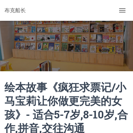
布克船长
切
换
导
航
绘本故事《疯狂求票记/小
马宝莉让你做更完美的女
孩》- 适合5-7岁,8-10岁,合
作,拼音,交往沟通