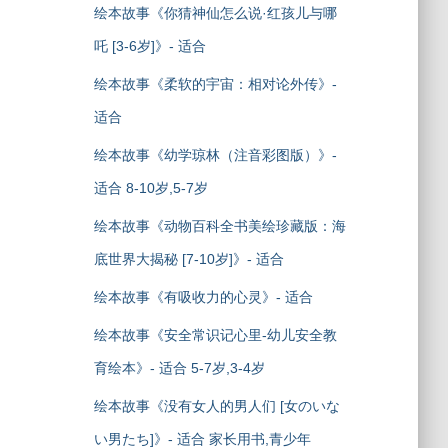
绘本故事《你猜神仙怎么说·红孩儿与哪
吒 [3-6岁]》- 适合
绘本故事《柔软的宇宙：相对论外传》-
适合
绘本故事《幼学琼林（注音彩图版）》-
适合 8-10岁,5-7岁
绘本故事《动物百科全书美绘珍藏版：海
底世界大揭秘 [7-10岁]》- 适合
绘本故事《有吸收力的心灵》- 适合
绘本故事《安全常识记心里-幼儿安全教
育绘本》- 适合 5-7岁,3-4岁
绘本故事《没有女人的男人们 [女のいな
い男たち]》- 适合 家长用书,青少年