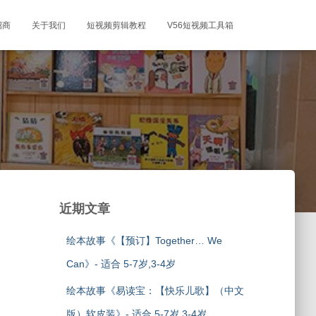
招商
关于我们
短视频剪辑教程
V56短视频工具箱
近期文章
绘本故事《【预订】Together… We
Can》- 适合 5-7岁,3-4岁
绘本故事《易读宝：【快乐儿歌】（中文
版）软皮装》- 适合 5-7岁,3-4岁