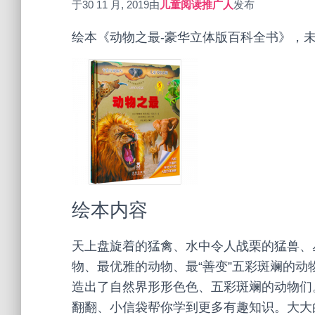
于
30 11 月, 2019
由
儿童阅读推广人
发布
绘本《动物之最-豪华立体版百科全书》，
绘本内容
天上盘旋着的猛禽、水中令人战栗的猛兽、
物、最优雅的动物、最“善变”五彩斑斓的
造出了自然界形形色色、五彩斑斓的动物们
翻翻、小信袋帮你学到更多有趣知识。大大