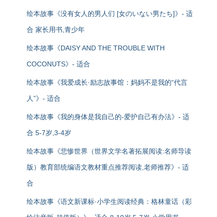
绘本故事《没有女人的男人们 [女のいない男たち]》- 适
合 家长用书,青少年
绘本故事《DAISY AND THE TROUBLE WITH
COCONUTS》- 适合
绘本故事《我爱成长·励志故事馆：妈妈不是我的“代言
人”》- 适合
绘本故事《我的身体是我自己的-爱护自己有办法》- 适
合 5-7岁,3-4岁
绘本故事《悲惨世界（世界文学名著拓展阅读:名师导读
版）教育部统编语文教材重点推荐阅读,老师推荐》- 适
合
绘本故事《语文新课标·小学生阅读经典：格林童话（彩