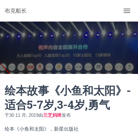
布克船长
切
换
导
航
绘本故事《小鱼和太阳》-
适合5-7岁,3-4岁,勇气
于
30 11 月, 2019
由
兰芝妈咪
发布
绘本《小鱼和太阳》，新星出版社