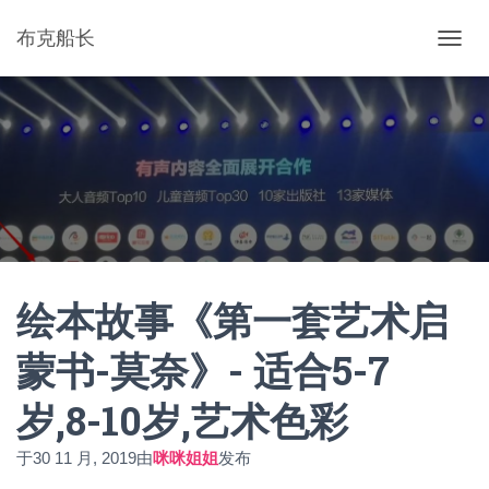
布克船长
切
换
导
航
绘本故事《第一套艺术启
蒙书-莫奈》- 适合5-7
岁,8-10岁,艺术色彩
于
30 11 月, 2019
由
咪咪姐姐
发布