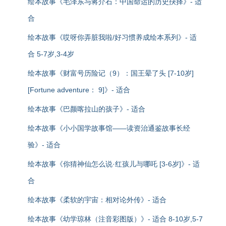
绘本故事《毛泽东与蒋介石：中国命运的历史抉择》- 适
合
绘本故事《哎呀你弄脏我啦/好习惯养成绘本系列》- 适
合 5-7岁,3-4岁
绘本故事《财富号历险记（9）：国王晕了头 [7-10岁]
[Fortune adventure： 9]》- 适合
绘本故事《巴颜喀拉山的孩子》- 适合
绘本故事《小小国学故事馆——读资治通鉴故事长经
验》- 适合
绘本故事《你猜神仙怎么说·红孩儿与哪吒 [3-6岁]》- 适
合
绘本故事《柔软的宇宙：相对论外传》- 适合
绘本故事《幼学琼林（注音彩图版）》- 适合 8-10岁,5-7